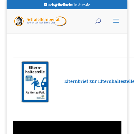
seb@ibellschule-diez.de
Elternbrief zur Elternhaltestelle